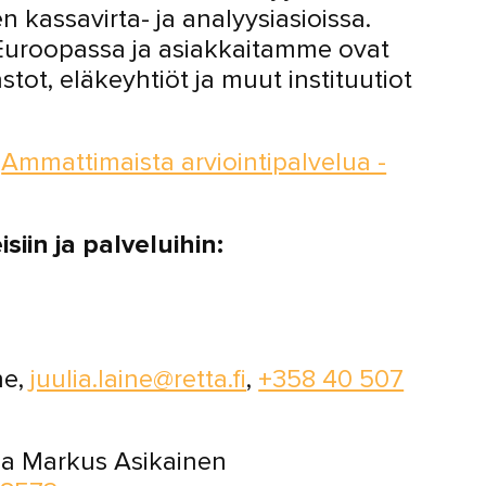
 kassavirta- ja analyysiasioissa.
Euroopassa ja asiakkaitamme ovat
hastot, eläkeyhtiöt ja muut instituutiot
Ammattimaista arviointipalvelua -
iin ja palveluihin:
ne,
juulia.laine@retta.fi
,
+358 40 507
ja Markus Asikainen