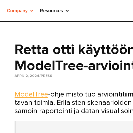
Company
Resources
Retta otti käyttö
ModelTree-arvioin
APRIL 2, 2024
/
PRESS
ModelTree
-ohjelmisto tuo arviointit
tavan toimia. Erilaisten skenaarioid
samoin raportointi ja datan visualisoin