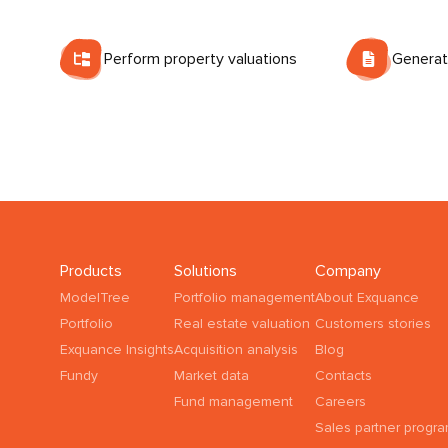
Perform property valuations
Generate
Products
Solutions
Company
ModelTree
Portfolio management
About Exquance
Portfolio
Real estate valuation
Customers stories
Exquance Insights
Acquisition analysis
Blog
Fundy
Market data
Contacts
Fund management
Careers
Sales partner progr