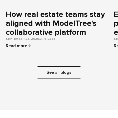
How real estate teams stay
E
aligned with ModelTree's
p
collaborative platform
e
SEPTEMBER 23, 2025
/
ARTICLES
SE
Read more
R
See all blogs