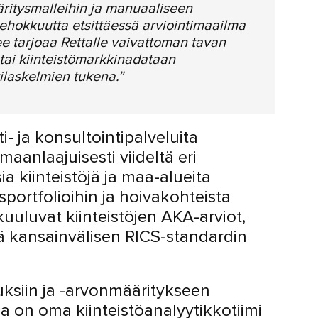
ritysmalleihin ja manuaaliseen
tehokkuutta etsittäessä arviointimaailma
ee tarjoaa Rettalle vaivattoman tavan
tai kiinteistömarkkinadataan
tilaskelmien tukena.”
ti- ja konsultointipalveluita
 maanlaajuisesti viideltä eri
a kiinteistöjä ja maa-alueita
portfolioihin ja hoivakohteista
uuluvat kiinteistöjen AKA-arviot,
ä kansainvälisen RICS-standardin
uksiin ja -arvonmääritykseen
la on oma kiinteistöanalyytikkotiimi