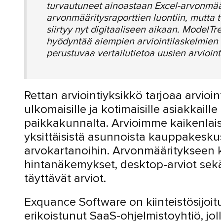
turvautuneet ainoastaan Excel-arvonmää
arvonmääritysraporttien luontiin, mutta 
siirtyy nyt digitaaliseen aikaan. ModelTr
hyödyntää aiempien arviointilaskelmien 
perustuvaa vertailutietoa uusien arvioin
Rettan arviointiyksikkö tarjoaa arvioin
ulkomaisille ja kotimaisille asiakkaille
paikkakunnalta. Arvioimme kaikenlaisi
yksittäisistä asunnoista kauppakeskus
arvokartanoihin. Arvonmääritykseen k
hintanäkemykset, desktop-arviot sek
täyttävät arviot.
Exquance Software on kiinteistösijoit
erikoistunut SaaS-ohjelmistoyhtiö, jol