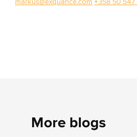
markus@exquance.com
+358 50 547
More blogs