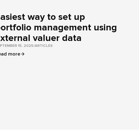
asiest way to set up
ortfolio management using
xternal valuer data
PTEMBER 15, 2025
/
ARTICLES
ead more