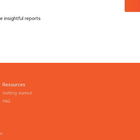
 insightful reports
Resources
Getting started
FAQ
am