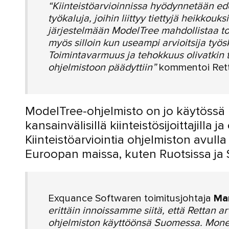
“Kiinteistöarvioinnissa hyödynnetään ede
työkaluja, joihin liittyy tiettyjä heikkou
järjestelmään ModelTree mahdollistaa t
myös silloin kun useampi arvioitsija työ
Toimintavarmuus ja tehokkuus olivatkin 
ohjelmistoon päädyttiin”
kommentoi Rett
ModelTree-ohjelmisto on jo käytössä u
kansainvälisillä kiinteistösijoittajilla 
Kiinteistöarviointia ohjelmiston avull
Euroopan maissa, kuten Ruotsissa ja 
Exquance Softwaren toimitusjohtaja
Ma
erittäin innoissamme siitä, että Rettan a
ohjelmiston käyttöönsä Suomessa. Monet