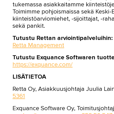
tukemassa asiakkaitamme kiinteistöjen
Toimimme pohjoismaissa sekä Keski-
kiinteistöarviomiehet, -sijoittajat, -ra
sekä pankit.
Tutustu Rettan arviointipalveluihin:
Retta Management
Tutustu Exquance Softwaren tuotteis
https://exquance.com/
LISÄTIETOA
Retta Oy, Asiakkuusjohtaja Juulia Lai
5361
Exquance Software Oy, Toimitusjohta